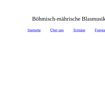
Blaskapelle Leannka
Böhmisch-mährische Blasmusik
Startseite
Über uns
Termine
Fotoga