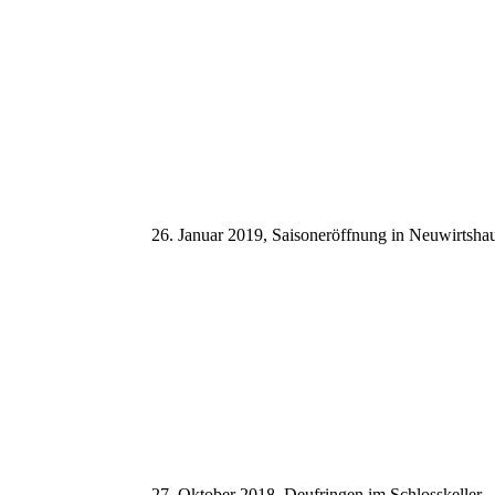
26. Januar 2019, Saisoneröffnung in Neuwirtsha
27. Oktober 2018, Deufringen im Schlosskeller